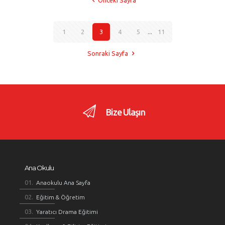
Önceki Sayfa
1
2
3
4
5
...
11
Sonraki Sayfa
Bize Ulaşın
Ana Okulu
Anaokulu Ana Sayfa
Eğitim & Öğretim
Yaratıcı Drama Eğitimi