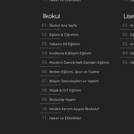
İlkokul
Lise
İlkokul Ana Sayfa
An
Eğitim & Öğretim
Eğ
Yabancı Dil Eğitimi
An
Kodlama & Bilişim Eğitimi
Ne
Modern Dans & Halk Dansları Eğitimi
Ha
Beden Eğitimi, Spor ve Yüzme
Bilişim Teknolojileri ve Yazılım
Müzik & Orf Eğitimi
İlkokulda Yaşam
Neden Kerem Aygün İlkokulu?
Haber ve Etkinlikler