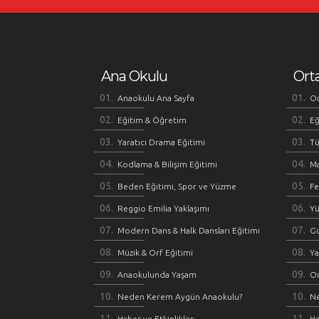
Ana Okulu
Ort
Anaokulu Ana Sayfa
Or
Eğitim & Öğretim
Eğ
Yaratıcı Drama Eğitimi
Tü
Kodlama & Bilişim Eğitimi
M
Beden Eğitimi, Spor ve Yüzme
Fe
Reggio Emilia Yaklaşımı
Y
Modern Dans & Halk Dansları Eğitimi
Gö
Müzik & Orf Eğitimi
Ya
Anaokulunda Yaşam
O
Neden Kerem Aygün Anaokulu?
N
Haber ve Etkinlikler
Ha