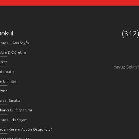
aokul
(312
taokul Ana Sayfa
itim & Öğretim
rkçe
Yavuz Selim 
atematik
n Bilimleri
üzme
rsel Sanatlar
bancı Dil Öğrenimi
rtaokulda Yaşam
eden Kerem Aygün Ortaokulu?
ber ve Etkinlikler