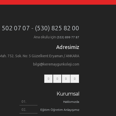
) 502 07 07
-
(530) 825 82 00
Ana okulu için
(553) 899 77 87
Adresimiz
Mah. 752. Sok. No: 5 Güzelkent Eryaman / ANKARA
bilgi@keremaygunkoleji.com
Kurumsal
Hakkımızda
Eğitim Öğretim Anlayışımız