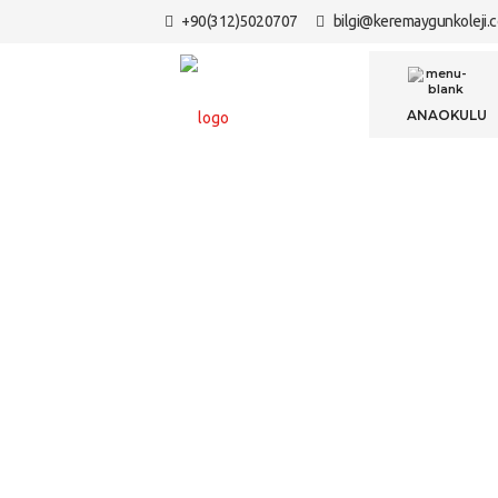
+90(312)5020707
bilgi@keremaygunkoleji.
ANAO