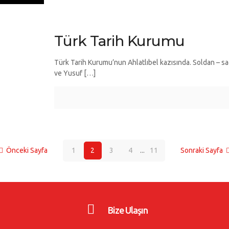
Türk Tarih Kurumu
Türk Tarih Kurumu’nun Ahlatlıbel kazısında. Soldan – sa
ve Yusuf
[…]
Önceki Sayfa
1
2
3
4
...
11
Sonraki Sayfa
Bize Ulaşın