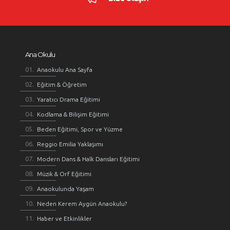
Ana Okulu
Anaokulu Ana Sayfa
Eğitim & Öğretim
Yaratıcı Drama Eğitimi
Kodlama & Bilişim Eğitimi
Beden Eğitimi, Spor ve Yüzme
Reggio Emilia Yaklaşımı
Modern Dans & Halk Dansları Eğitimi
Müzik & Orf Eğitimi
Anaokulunda Yaşam
Neden Kerem Aygün Anaokulu?
Haber ve Etkinlikler