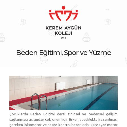
Beden Eğitimi, Spor ve Yüzme
Çocuklarda Beden Eğitimi dersi zihinsel ve bedensel gelişim
sağlanması açısından çok önemlidir. Erken çocuklukta kazanılması
gereken lokomotor ve nesne kontrol becerilerini kapsayan motor