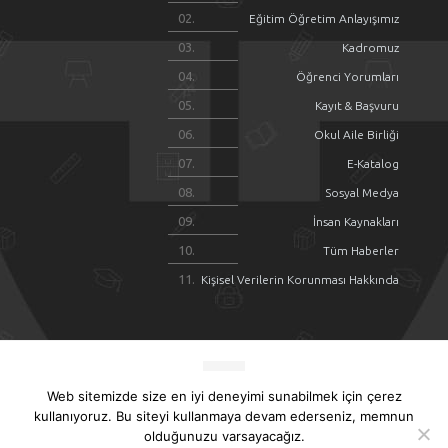
Eğitim Öğretim Anlayışımız
Kadromuz
Öğrenci Yorumları
Kayıt & Başvuru
Okul Aile Birliği
E-Katalog
Sosyal Medya
İnsan Kaynakları
Tüm Haberler
Kişisel Verilerin Korunması Hakkında
Web sitemizde size en iyi deneyimi sunabilmek için çerez
kullanıyoruz. Bu siteyi kullanmaya devam ederseniz, memnun
© 2026 Kerem Aygün Ankara Kolejleri. Her hakkı saklıdır.
KuarkTek
olduğunuzu varsayacağız.