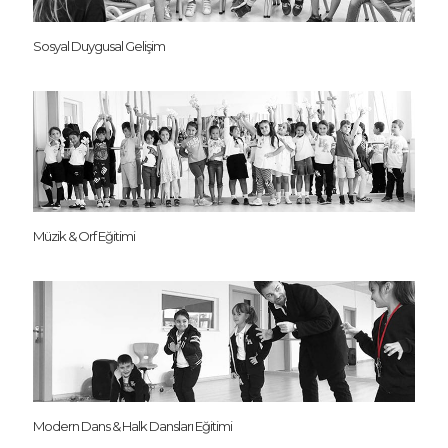
Sosyal Duygusal Gelişim
Müzik & Orf Eğitimi
Modern Dans & Halk Dansları Eğitimi