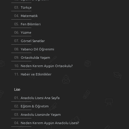
Türkçe
Matematik
Fen Bilimleri
Yüzme
Görsel Sanatlar
Yabancı Dil Öğrenimi
Ortaokulda Yaşam
Neden Kerem Aygün Ortaokulu?
Haber ve Etkinlikler
Lise
Anadolu Lisesi Ana Sayfa
Eğitim & Öğretim
Anadolu Lisesinde Yaşam
Neden Kerem Aygün Anadolu Lisesi?