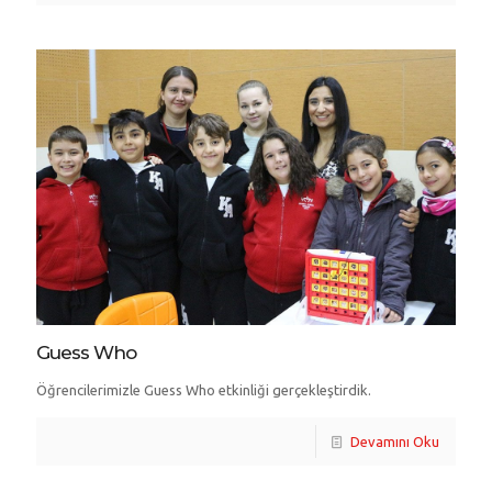
Guess Who
Öğrencilerimizle Guess Who etkinliği gerçekleştirdik.
Devamını Oku