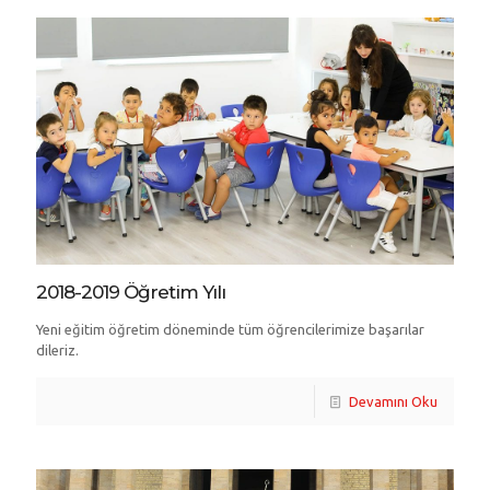
2018-2019 Öğretim Yılı
Yeni eğitim öğretim döneminde tüm öğrencilerimize başarılar
dileriz.
Devamını Oku