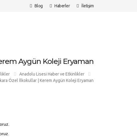
Blog
Haberler
İletişim
 Kerem Aygün Koleji Eryaman
likler
Anadolu Lisesi Haber ve Etkinlikler
kara Özel İlkokullar | Kerem Aygün Koleji Eryaman
yoruz.
oruz.