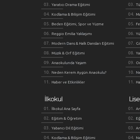
Yaratıcı Drama Eğitimi
Tü
Kodlama & Bilişim Eğitimi
M
Beden Eğitimi, Spor ve Yüzme
Fe
Reggio Emilia Yaklaşımı
Y
Modern Dans & Halk Dansları Eğitimi
Gö
Müzik & Orf Eğitimi
Ya
Anaokulunda Yaşam
O
Neden Kerem Aygün Anaokulu?
N
Haber ve Etkinlikler
Ha
İlkokul
Lise
İlkokul Ana Sayfa
An
Eğitim & Öğretim
Eğ
Yabancı Dil Eğitimi
An
Kodlama & Bilişim Eğitimi
Ne