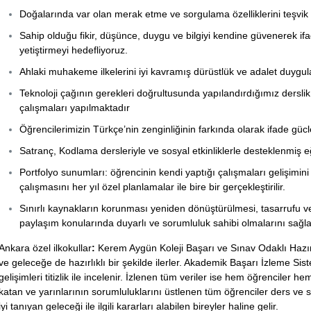
Doğalarında var olan merak etme ve sorgulama özelliklerini teşvik
Sahip olduğu fikir, düşünce, duygu ve bilgiyi kendine güvenerek ifa
yetiştirmeyi hedefliyoruz.
Ahlaki muhakeme ilkelerini iyi kavramış dürüstlük ve adalet duygul
Teknoloji çağının gerekleri doğrultusunda yapılandırdığımız dersli
çalışmaları yapılmaktadır
Öğrencilerimizin Türkçe’nin zenginliğinin farkında olarak ifade gücl
Satranç, Kodlama dersleriyle ve sosyal etkinliklerle desteklenmiş 
Portfolyo sunumları: öğrencinin kendi yaptığı çalışmaları gelişimi
çalışmasını her yıl özel planlamalar ile bire bir gerçekleştirilir.
Sınırlı kaynakların korunması yeniden dönüştürülmesi, tasarrufu ve b
paylaşım konularında duyarlı ve sorumluluk sahibi olmalarını sağ
Ankara özel ilkokullar
:
Kerem Aygün Koleji Başarı ve Sınav Odaklı Hazırl
ve geleceğe de hazırlıklı bir şekilde ilerler. Akademik Başarı İzleme S
gelişimleri titizlik ile incelenir. İzlenen tüm veriler ise hem öğrenciler h
katan ve yarınlarının sorumluluklarını üstlenen tüm öğrenciler ders v
iyi tanıyan geleceği ile ilgili kararları alabilen bireyler haline gelir.