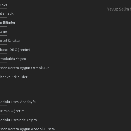
rkçe
Yavuz Selim 
atematik
n Bilimleri
üzme
rsel Sanatlar
bancı Dil Öğrenimi
rtaokulda Yaşam
eden Kerem Aygün Ortaokulu?
ber ve Etkinlikler
adolu Lisesi Ana Sayfa
itim & Öğretim
adolu Lisesinde Yaşam
den Kerem Aygün Anadolu Lisesi?