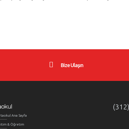
Bize Ulaşın
aokul
(312
taokul Ana Sayfa
itim & Öğretim