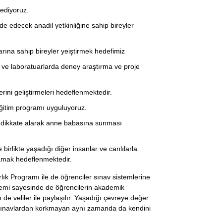
 ediyoruz.
de edecek anadil yetkinliğine sahip bireyler
arına sahip bireyler yeiştirmek hedefimiz
k ve laboratuarlarda deney araştırma ve proje
erini geliştirmeleri hedeflenmektedir.
eğitim programı uyguluyoruz.
ni dikkate alarak anne babasına sunması
irlikte yaşadığı diğer insanlar ve canlılarla
lamak hedeflenmektedir.
ık Programı ile de öğrenciler sınav sistemlerine
istemi sayesinde de öğrencilerin akademik
em de veliler ile paylaşılır. Yaşadığı çevreye değer
e sınavlardan korkmayan aynı zamanda da kendini