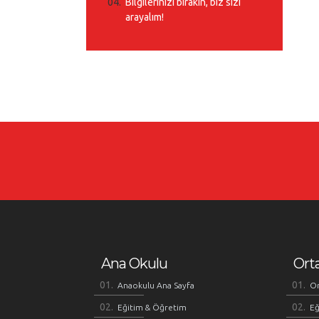
Bilgilerinizi bırakın, biz sizi
arayalım!
Ana Okulu
Ort
Anaokulu Ana Sayfa
Or
Eğitim & Öğretim
Eğ