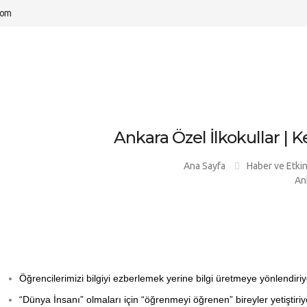
com
Ankara Özel İlkokullar |
Ana Sayfa
Haber ve Etkin
An
Öğrencilerimizi bilgiyi ezberlemek yerine bilgi üretmeye yönlendiri
“Dünya İnsanı” olmaları için “öğrenmeyi öğrenen” bireyler yetiştiriy