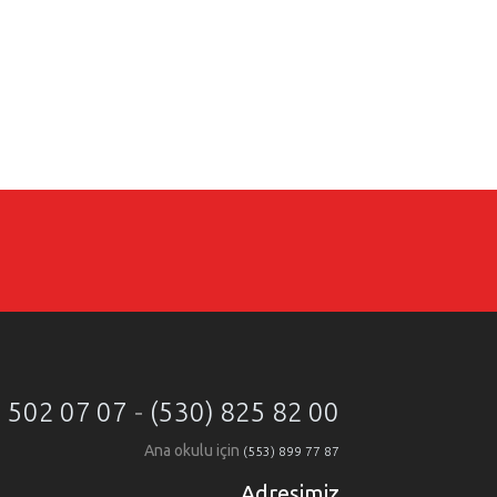
) 502 07 07
-
(530) 825 82 00
Ana okulu için
(553) 899 77 87
Adresimiz