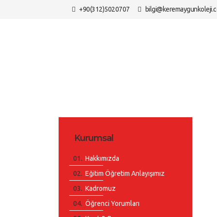
+90(312)5020707
bilgi@keremaygunkoleji.
Kurumsal
Hakkımızda
Eğitim Öğretim Anlayışımız
Kadromuz
Öğrenci Yorumları