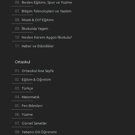
Beden Eğitimi, Spor ve Yüzme
Bilişim Teknolojileri ve Yazılım
Müzik & Orf Eğitimi
İlkokulda Yaşam
Neden Kerem Aygün İlkokulu?
Haber ve Etkinlikler
Ortaokul
Ortaokul Ana Sayfa
Eğitim & Öğretim
Türkçe
Matematik
Fen Bilimleri
Yüzme
Görsel Sanatlar
Yabancı Dil Öğrenimi