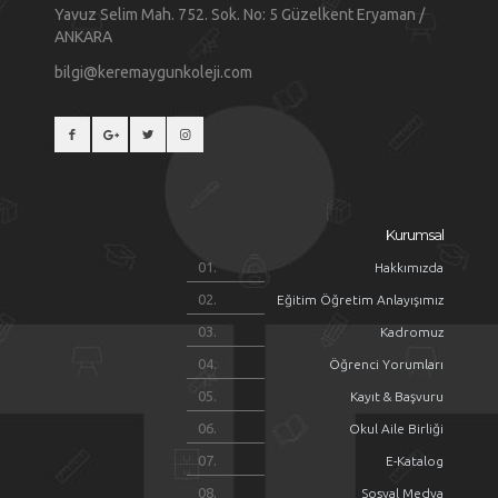
Yavuz Selim Mah. 752. Sok. No: 5 Güzelkent Eryaman /
ANKARA
bilgi@keremaygunkoleji.com
Kurumsal
Hakkımızda
Eğitim Öğretim Anlayışımız
Kadromuz
Öğrenci Yorumları
Kayıt & Başvuru
Okul Aile Birliği
E-Katalog
Sosyal Medya