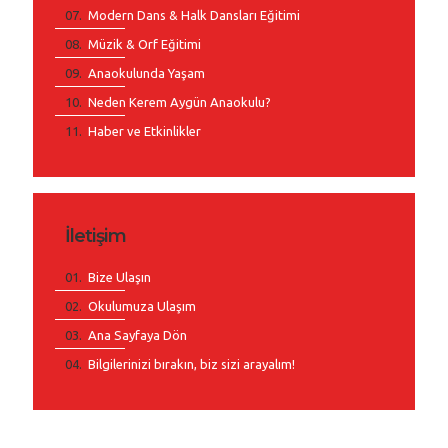
Modern Dans & Halk Dansları Eğitimi
Müzik & Orf Eğitimi
Anaokulunda Yaşam
Neden Kerem Aygün Anaokulu?
Haber ve Etkinlikler
İletişim
Bize Ulaşın
Okulumuza Ulaşım
Ana Sayfaya Dön
Bilgilerinizi bırakın, biz sizi arayalım!