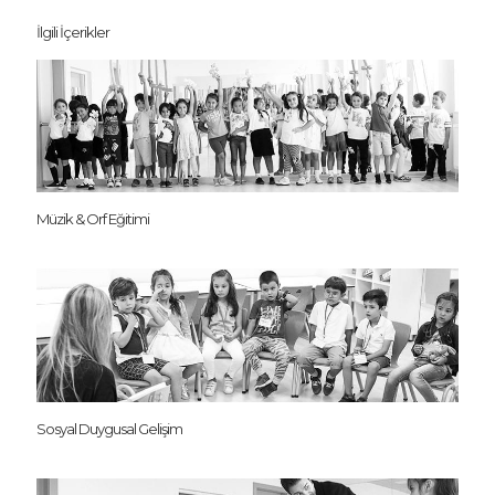
İlgili İçerikler
Müzik & Orf Eğitimi
Sosyal Duygusal Gelişim