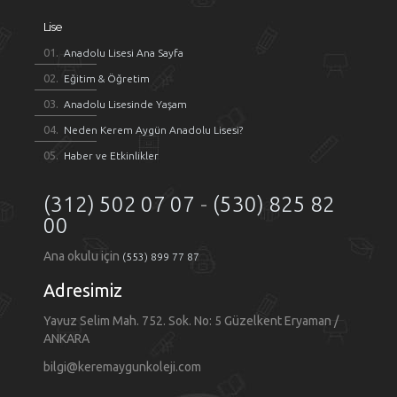
Lise
Anadolu Lisesi Ana Sayfa
Eğitim & Öğretim
Anadolu Lisesinde Yaşam
Neden Kerem Aygün Anadolu Lisesi?
Haber ve Etkinlikler
(312) 502 07 07
-
(530) 825 82
00
Ana okulu için
(553) 899 77 87
Adresimiz
Yavuz Selim Mah. 752. Sok. No: 5 Güzelkent Eryaman /
ANKARA
bilgi@keremaygunkoleji.com