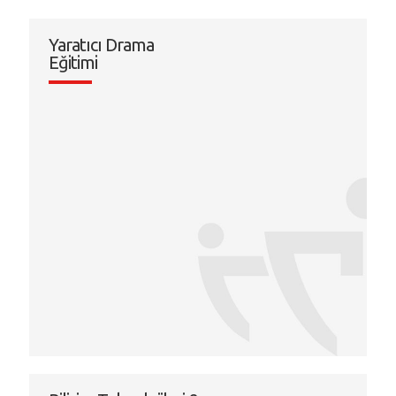
Yaratıcı Drama
Eğitimi