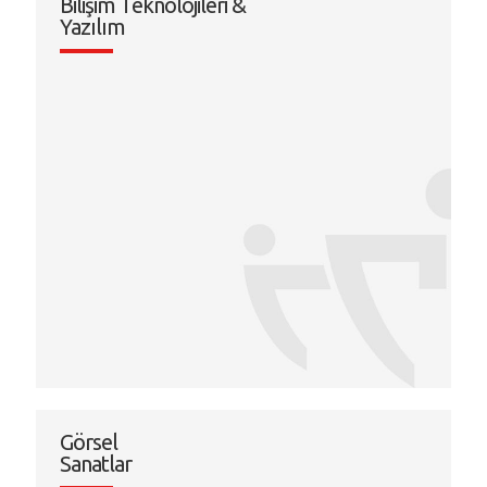
Bilişim Teknolojileri &
Yazılım
Görsel
Sanatlar