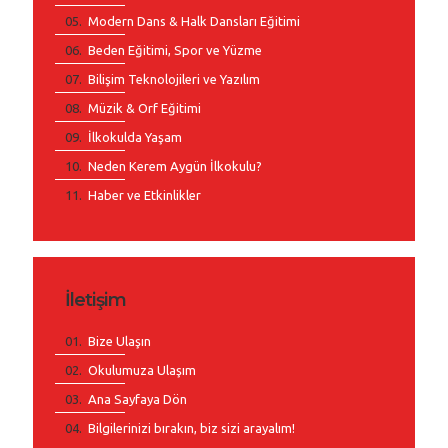
Modern Dans & Halk Dansları Eğitimi
Beden Eğitimi, Spor ve Yüzme
Bilişim Teknolojileri ve Yazılım
Müzik & Orf Eğitimi
İlkokulda Yaşam
Neden Kerem Aygün İlkokulu?
Haber ve Etkinlikler
İletişim
Bize Ulaşın
Okulumuza Ulaşım
Ana Sayfaya Dön
Bilgilerinizi bırakın, biz sizi arayalım!