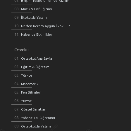
Bilişim Teknolojileri ve Yazılım
Müzik & Orf Eğitimi
İlkokulda Yaşam
Neden Kerem Aygün İlkokulu?
Haber ve Etkinlikler
Ortaokul
Ortaokul Ana Sayfa
Eğitim & Öğretim
Türkçe
Matematik
Fen Bilimleri
Yüzme
Görsel Sanatlar
Yabancı Dil Öğrenimi
Ortaokulda Yaşam