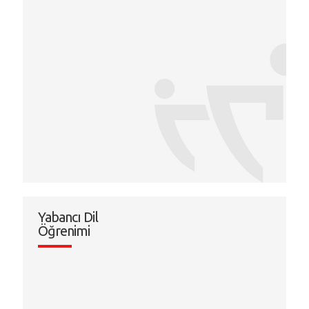
Yabancı Dil
Öğrenimi