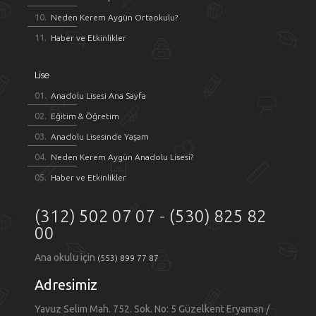
Neden Kerem Aygün Ortaokulu?
Haber ve Etkinlikler
Lise
Anadolu Lisesi Ana Sayfa
Eğitim & Öğretim
Anadolu Lisesinde Yaşam
Neden Kerem Aygün Anadolu Lisesi?
Haber ve Etkinlikler
(312) 502 07 07
-
(530) 825 82
00
Ana okulu için
(553) 899 77 87
Adresimiz
Yavuz Selim Mah. 752. Sok. No: 5 Güzelkent Eryaman /