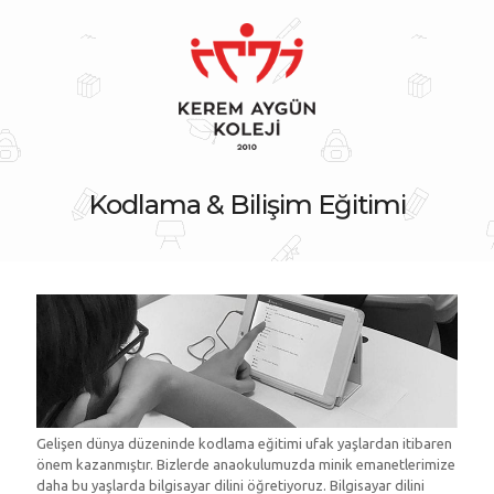
Kodlama & Bilişim Eğitimi
Gelişen dünya düzeninde kodlama eğitimi ufak yaşlardan itibaren
önem kazanmıştır. Bizlerde anaokulumuzda minik emanetlerimize
daha bu yaşlarda bilgisayar dilini öğretiyoruz. Bilgisayar dilini