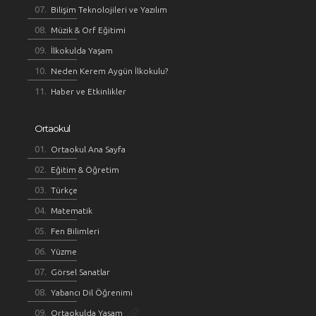
Bilişim Teknolojileri ve Yazılım
Müzik & Orf Eğitimi
İlkokulda Yaşam
Neden Kerem Aygün İlkokulu?
Haber ve Etkinlikler
Ortaokul
Ortaokul Ana Sayfa
Eğitim & Öğretim
Türkçe
Matematik
Fen Bilimleri
Yüzme
Görsel Sanatlar
Yabancı Dil Öğrenimi
Ortaokulda Yaşam