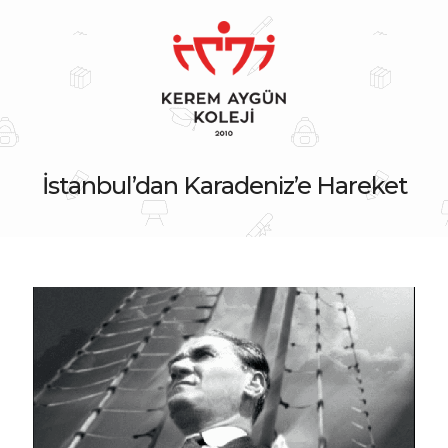
İstanbul’dan Karadeniz’e Hareket