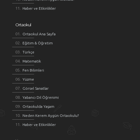
Haber ve Etkinlikler
Ortaokul
Ortaokul Ana Sayfa
Eğitim & Öğretim
Türkçe
Matematik
Fen Bilimleri
Yüzme
Görsel Sanatlar
Yabancı Dil Öğrenimi
Ortaokulda Yaşam
Neden Kerem Aygün Ortaokulu?
Haber ve Etkinlikler