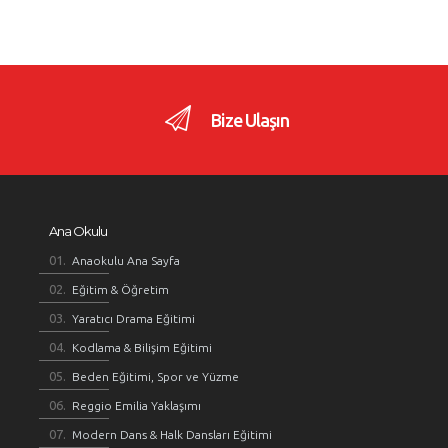
Bize Ulaşın
Ana Okulu
Anaokulu Ana Sayfa
Eğitim & Öğretim
Yaratıcı Drama Eğitimi
Kodlama & Bilişim Eğitimi
Beden Eğitimi, Spor ve Yüzme
Reggio Emilia Yaklaşımı
Modern Dans & Halk Dansları Eğitimi