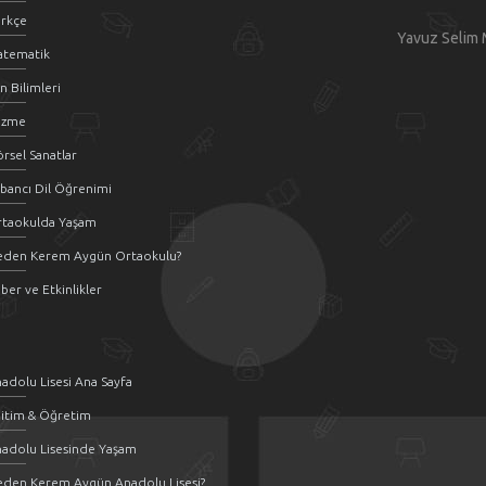
rkçe
Yavuz Selim 
atematik
n Bilimleri
üzme
rsel Sanatlar
bancı Dil Öğrenimi
rtaokulda Yaşam
eden Kerem Aygün Ortaokulu?
ber ve Etkinlikler
adolu Lisesi Ana Sayfa
itim & Öğretim
adolu Lisesinde Yaşam
den Kerem Aygün Anadolu Lisesi?