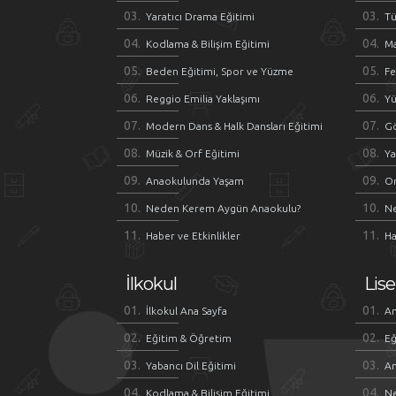
Yaratıcı Drama Eğitimi
Tü
Kodlama & Bilişim Eğitimi
M
Beden Eğitimi, Spor ve Yüzme
Fe
Reggio Emilia Yaklaşımı
Y
Modern Dans & Halk Dansları Eğitimi
Gö
Müzik & Orf Eğitimi
Ya
Anaokulunda Yaşam
O
Neden Kerem Aygün Anaokulu?
N
Haber ve Etkinlikler
Ha
İlkokul
Lise
İlkokul Ana Sayfa
An
Eğitim & Öğretim
Eğ
Yabancı Dil Eğitimi
An
Kodlama & Bilişim Eğitimi
Ne