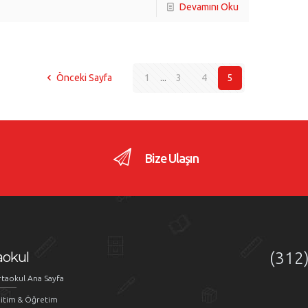
Devamını Oku
Önceki Sayfa
1
...
3
4
5
Bize Ulaşın
aokul
(312
taokul Ana Sayfa
itim & Öğretim