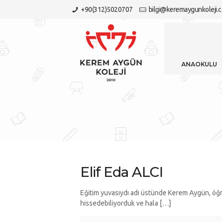
+90(312)5020707
bilgi@keremaygunkoleji.
ANAO
Elif Eda ALCI
Eğitim yuvasıydı adı üstünde Kerem Aygün, öğret
hissedebiliyorduk ve hala
[…]