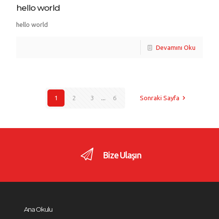
hello world
hello world
Devamını Oku
1
2
3
...
6
Sonraki Sayfa
Bize Ulaşın
Ana Okulu