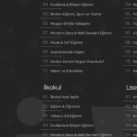
Kodlama & Bilişim Eğitimi
M
Beden Eğitimi, Spor ve Yüzme
Fe
Reggio Emilia Yaklaşımı
Y
Modern Dans & Halk Dansları Eğitimi
Gö
Müzik & Orf Eğitimi
Ya
Anaokulunda Yaşam
O
Neden Kerem Aygün Anaokulu?
N
Haber ve Etkinlikler
Ha
İlkokul
Lise
İlkokul Ana Sayfa
An
Eğitim & Öğretim
Eğ
Yabancı Dil Eğitimi
An
Kodlama & Bilişim Eğitimi
Ne
Modern Dans & Halk Dansları Eğitimi
Ha