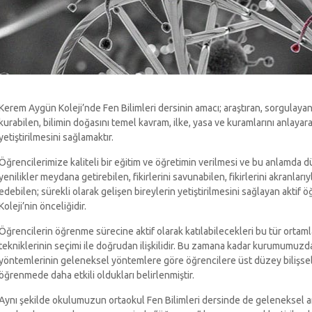
Kerem Aygün Koleji’nde Fen Bilimleri dersinin amacı; araştıran, sorgulayan
kurabilen, bilimin doğasını temel kavram, ilke, yasa ve kuramlarını anlaya
yetiştirilmesini sağlamaktır.
Öğrencilerimize kaliteli bir eğitim ve öğretimin verilmesi ve bu anlamda d
yenilikler meydana getirebilen, fikirlerini savunabilen, fikirlerini akranlarıy
edebilen; sürekli olarak gelişen bireylerin yetiştirilmesini sağlayan akt
Koleji’nin önceliğidir.
Öğrencilerin öğrenme sürecine aktif olarak katılabilecekleri bu tür orta
tekniklerinin seçimi ile doğrudan ilişkilidir. Bu zamana kadar kurumumuzd
yöntemlerinin geleneksel yöntemlere göre öğrencilere üst düzey bilişsel
öğrenmede daha etkili oldukları belirlenmiştir.
Aynı şekilde okulumuzun ortaokul Fen Bilimleri dersinde de geleneksel an