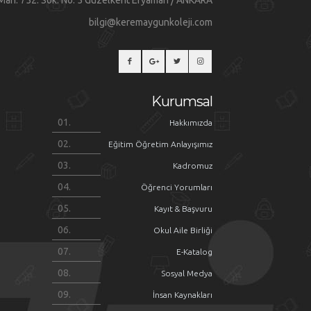
Mah. 752. Sok. No: 5 Güzelkent Eryaman / ANKARA
bilgi@keremaygunkoleji.com
Kurumsal
Hakkımızda
Eğitim Öğretim Anlayışımız
Kadromuz
Öğrenci Yorumları
Kayıt & Başvuru
Okul Aile Birliği
E-Katalog
Sosyal Medya
İnsan Kaynakları