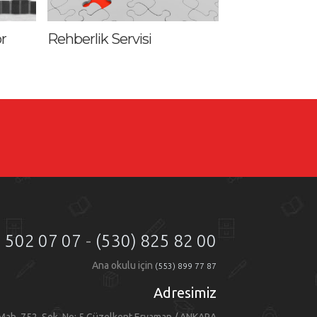
r
Rehberlik Servisi
) 502 07 07
-
(530) 825 82 00
Ana okulu için
(553) 899 77 87
Adresimiz