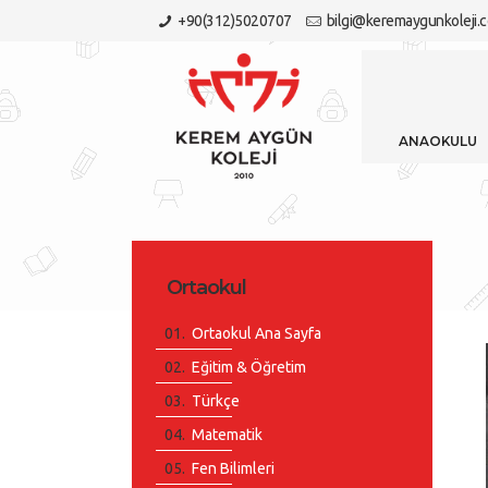
+90(312)5020707
bilgi@keremaygunkoleji.
ANAO
Ortaokul
Ortaokul Ana Sayfa
Eğitim & Öğretim
Türkçe
Matematik
Fen Bilimleri