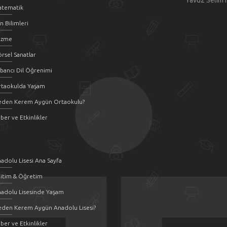
Yavuz Selim 
atematik
n Bilimleri
üzme
rsel Sanatlar
bancı Dil Öğrenimi
rtaokulda Yaşam
eden Kerem Aygün Ortaokulu?
ber ve Etkinlikler
adolu Lisesi Ana Sayfa
itim & Öğretim
adolu Lisesinde Yaşam
den Kerem Aygün Anadolu Lisesi?
ber ve Etkinlikler