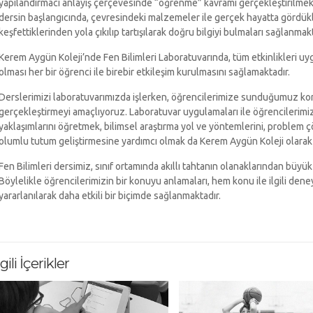
yapılandırmacı anlayış çerçevesinde “öğrenme” kavramı gerçekleştirilmekt
dersin başlangıcında, çevresindeki malzemeler ile gerçek hayatta gördükler
keşfettiklerinden yola çıkılıp tartışılarak doğru bilgiyi bulmaları sağlanmakt
Kerem Aygün Koleji’nde Fen Bilimleri Laboratuvarında, tüm etkinlikleri uy
olması her bir öğrenci ile birebir etkileşim kurulmasını sağlamaktadır.
Derslerimizi laboratuvarımızda işlerken, öğrencilerimize sunduğumuz ko
gerçekleştirmeyi amaçlıyoruz. Laboratuvar uygulamaları ile öğrencilerim
yaklaşımlarını öğretmek, bilimsel araştırma yol ve yöntemlerini, problem ç
olumlu tutum geliştirmesine yardımcı olmak da Kerem Aygün Koleji olarak 
Fen Bilimleri dersimiz, sınıf ortamında akıllı tahtanın olanaklarından büyü
Böylelikle öğrencilerimizin bir konuyu anlamaları, hem konu ile ilgili de
yararlanılarak daha etkili bir biçimde sağlanmaktadır.
lgili İçerikler