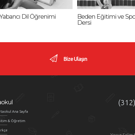
Yabancı Dil Öğrenimi
Beden Eğitimi ve Spo
Dersi
Bize Ulaşın
aokul
(312
taokul Ana Sayfa
itim & Öğretim
rkçe