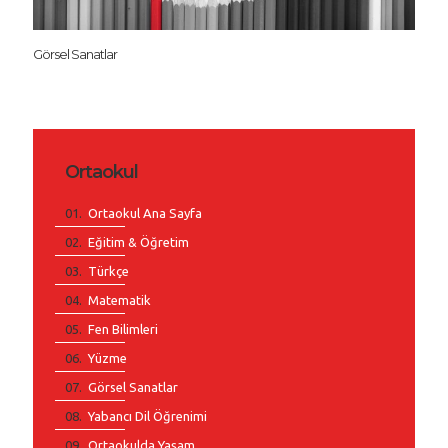
Görsel Sanatlar
Ortaokul
Ortaokul Ana Sayfa
Eğitim & Öğretim
Türkçe
Matematik
Fen Bilimleri
Yüzme
Görsel Sanatlar
Yabancı Dil Öğrenimi
Ortaokulda Yaşam