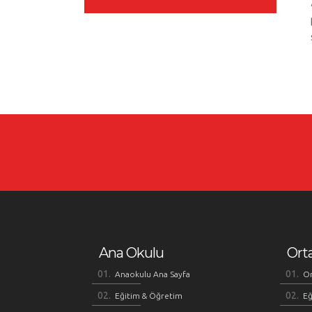
Ana Okulu
Ort
Anaokulu Ana Sayfa
Or
Eğitim & Öğretim
Eğ