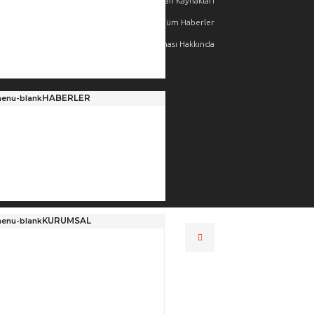
İnsan Kaynakları
Ortaokulda Yaşam
Tüm Haberler
Neden Kerem Aygün Ortaokulu?
Kişisel Verilerin Korunması Hakkında
Close
ANADOLU LİSESİ
Anadolu Lisesi Ana Sayfa
Eğitim & Öğretim
Beden Eğitimi ve Spor Dersi
Anadolu Lisesinde Yaşam
Neden Kerem Aygün Anadolu Lisesi?
Close
HABERLER
Ana Sınıfı Haberleri
İlkokul Haberleri
Ortaokul Haberleri
Anadolu Lisesi Haberleri
Tüm Haberler