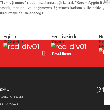
“Tam öğrenme”
modeli esaslarına bağlı kalarak
“Kerem Aygün Başarı 
başarılı, tecrübeli ve değişmeyen öğretmen kadromuz ile sekiz yıldır 
sürdürmeye devam edeceğiz.
Eğitim
Fen Lisesinde
Nede
& Öğretim
Yaşam
Kere
Fen Li
Bize Ulaşın
aokul
(312
taokul Ana Sayfa
itim & Öğretim