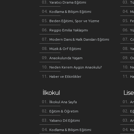
Yaratıcı Drama Eğitimi
Tü
Kodlama & Bilişim Eğitimi
M
Beden Eğitimi, Spor ve Yüzme
Fe
Reggio Emilia Yaklaşımı
Y
Modern Dans & Halk Dansları Eğitimi
Gö
Müzik & Orf Eğitimi
Ya
Anaokulunda Yaşam
O
Neden Kerem Aygün Anaokulu?
N
Haber ve Etkinlikler
Ha
İlkokul
Lise
İlkokul Ana Sayfa
An
Eğitim & Öğretim
Eğ
Yabancı Dil Eğitimi
An
Kodlama & Bilişim Eğitimi
Ne