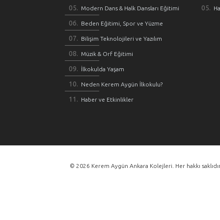
Modern Dans & Halk Dansları Eğitimi
Ha
Beden Eğitimi, Spor ve Yüzme
Bilişim Teknolojileri ve Yazılım
Müzik & Orf Eğitimi
İlkokulda Yaşam
Neden Kerem Aygün İlkokulu?
Haber ve Etkinlikler
© 2026 Kerem Aygün Ankara Kolejleri. Her hakkı saklıdı