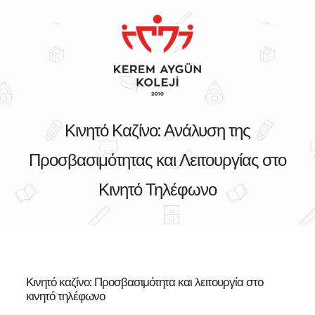
Κινητό Καζίνο: Ανάλυση της
Προσβασιμότητας και Λειτουργίας στο
Κινητό Τηλέφωνο
Κινητό καζίνο: Προσβασιμότητα και λειτουργία στο
κινητό τηλέφωνο