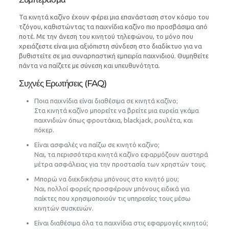
Τα κινητά καζίνο έχουν φέρει μια επανάσταση στον κόσμο του
τζόγου, καθιστώντας τα παιχνίδια καζίνο πιο προσβάσιμα από
ποτέ. Με την άνεση του κινητού τηλεφώνου, το μόνο που
χρειάζεστε είναι μια αξιόπιστη σύνδεση στο διαδίκτυο για να
βυθιστείτε σε μια συναρπαστική εμπειρία παιχνιδιού. Θυμηθείτε
πάντα να παίζετε με σύνεση και υπευθυνότητα.
Συχνές Ερωτήσεις (FAQ)
Ποια παιχνίδια είναι διαθέσιμα σε κινητά καζίνο;
Στα κινητά καζίνο μπορείτε να βρείτε μια ευρεία γκάμα
παιχνιδιών όπως φρουτάκια, blackjack, ρουλέτα, και
πόκερ.
Είναι ασφαλές να παίζω σε κινητό καζίνο;
Ναι, τα περισσότερα κινητά καζίνο εφαρμόζουν αυστηρά
μέτρα ασφάλειας για την προστασία των χρηστών τους.
Μπορώ να διεκδικήσω μπόνους στο κινητό μου;
Ναι, πολλοί φορείς προσφέρουν μπόνους ειδικά για
παίκτες που χρησιμοποιούν τις υπηρεσίες τους μέσω
κινητών συσκευών.
Είναι διαθέσιμα όλα τα παιχνίδια στις εφαρμογές κινητού;