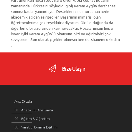
var Amerikan hoca study hard diyor -tıpkı Kubilay hocanın
zamanında Türkçesini söylediği gibi) Kerem Aygün dershanesi
sonuna kadar yanımdaydı. Desteklerini ne moralman nede
akademik açıdan esirgediler. Başarımın mimarisi olan
öğretmenlerime çok teşekkür ediyorum. Okul olduğunda da
diğerleri gibi çizgisinden kaymayacaktır. Hocalarımızın hepsi
lover. İyiki Kerem Aygün’lü olmuşum. Sizi ve eğitiminizi çok
seviyorum. Son olarak çiçekler ölmesin ben dershanemi özledim
.
Bize Ulaşın
Ana Okulu
Anaokulu Ana Sayfa
Eğitim & Öğretim
Yaratıcı Drama Eğitimi