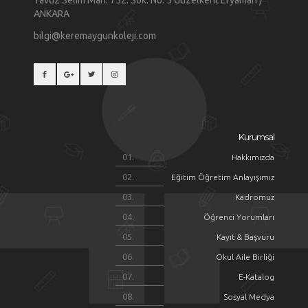
Yavuz Selim Mah. 752. Sok. No: 5 Güzelkent Eryaman /
ANKARA
bilgi@keremaygunkoleji.com
Kurumsal
Hakkımızda
Eğitim Öğretim Anlayışımız
Kadromuz
Öğrenci Yorumları
Kayıt & Başvuru
Okul Aile Birliği
E-Katalog
Sosyal Medya