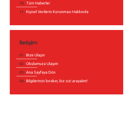
Tüm Haberler
Kişisel Verilerin Korunması Hakkında
İletişim
Bize Ulaşın
Okulumuza Ulaşım
Ana Sayfaya Dön
Bilgilerinizi bırakın, biz sizi arayalım!