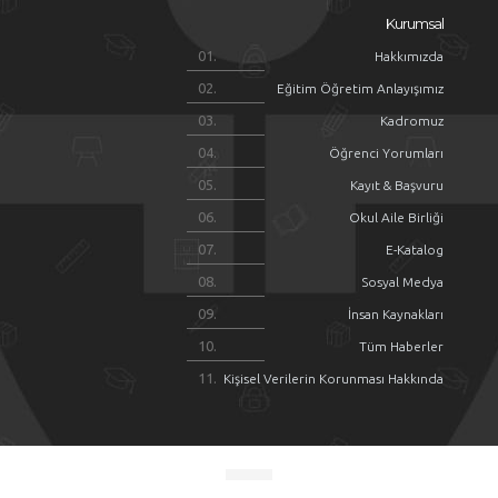
Kurumsal
Hakkımızda
Eğitim Öğretim Anlayışımız
Kadromuz
Öğrenci Yorumları
Kayıt & Başvuru
Okul Aile Birliği
E-Katalog
Sosyal Medya
İnsan Kaynakları
Tüm Haberler
Kişisel Verilerin Korunması Hakkında