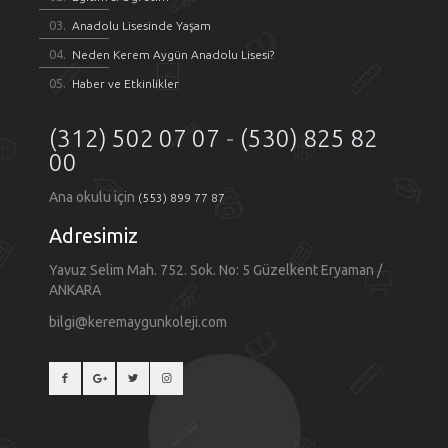
Anadolu Lisesinde Yaşam
Neden Kerem Aygün Anadolu Lisesi?
Haber ve Etkinlikler
(312) 502 07 07
-
(530) 825 82
00
Ana okulu için
(553) 899 77 87
Adresimiz
Yavuz Selim Mah. 752. Sok. No: 5 Güzelkent Eryaman /
ANKARA
bilgi@keremaygunkoleji.com