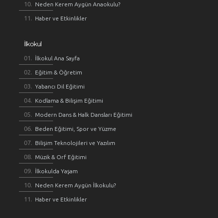
Neden Kerem Aygün Anaokulu?
Haber ve Etkinlikler
İlkokul
İlkokul Ana Sayfa
Eğitim & Öğretim
Yabancı Dil Eğitimi
Kodlama & Bilişim Eğitimi
Modern Dans & Halk Dansları Eğitimi
Beden Eğitimi, Spor ve Yüzme
Bilişim Teknolojileri ve Yazılım
Müzik & Orf Eğitimi
İlkokulda Yaşam
Neden Kerem Aygün İlkokulu?
Haber ve Etkinlikler