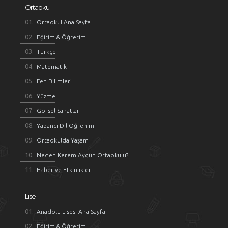
Ortaokul
Ortaokul Ana Sayfa
Eğitim & Öğretim
Türkçe
Matematik
Fen Bilimleri
Yüzme
Görsel Sanatlar
Yabancı Dil Öğrenimi
Ortaokulda Yaşam
Neden Kerem Aygün Ortaokulu?
Haber ve Etkinlikler
Lise
Anadolu Lisesi Ana Sayfa
Eğitim & Öğretim