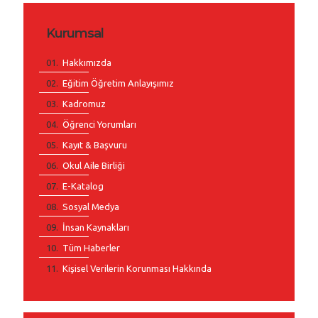
Kurumsal
Hakkımızda
Eğitim Öğretim Anlayışımız
Kadromuz
Öğrenci Yorumları
Kayıt & Başvuru
Okul Aile Birliği
E-Katalog
Sosyal Medya
İnsan Kaynakları
Tüm Haberler
Kişisel Verilerin Korunması Hakkında