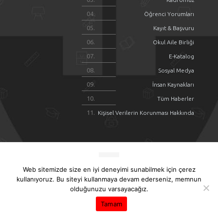
Öğrenci Yorumları
Kayıt & Başvuru
Okul Aile Birliği
E-Katalog
Sosyal Medya
İnsan Kaynakları
Tüm Haberler
Kişisel Verilerin Korunması Hakkında
Web sitemizde size en iyi deneyimi sunabilmek için çerez
kullanıyoruz. Bu siteyi kullanmaya devam ederseniz, memnun
© 2026 Kerem Aygün Ankara Kolejleri. Her hakkı saklıdır.
KuarkTek
olduğunuzu varsayacağız.
Tamam
Ara
Menü