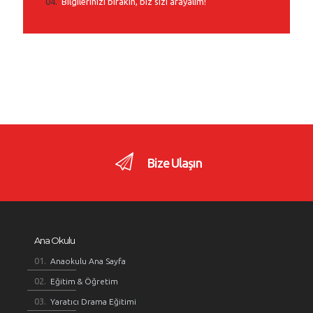
Bilgilerinizi bırakın, biz sizi arayalım!
Bize Ulaşın
Ana Okulu
Anaokulu Ana Sayfa
Eğitim & Öğretim
Yaratıcı Drama Eğitimi