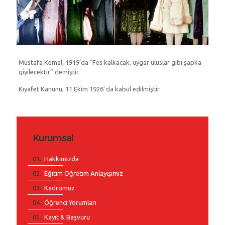
Mustafa Kemal, 1919’da “Fes kalkacak, uygar uluslar gibi şapka
giyilecektir” demiştir.
Kıyafet Kanunu, 11 Ekim 1926′ da kabul edilmiştir.
Kurumsal
Hakkımızda
Eğitim Öğretim Anlayışımız
Kadromuz
Öğrenci Yorumları
Kayıt & Başvuru