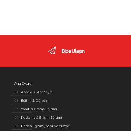
Bize Ulaşın
Ana Okulu
Anaokulu Ana Sayfa
Eğitim & Öğretim
Yaratıcı Drama Eğitimi
Kodlama & Bilişim Eğitimi
Beden Eğitimi, Spor ve Yüzme