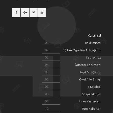
Kurumsal
Hakkımızda
Eğitim Öğretim Anlayışımız
Kadromuz
Öğrenci Yorumları
Kayıt & Başvuru
Okul Aile Birliği
E-Katalog
Sosyal Medya
İnsan Kaynakları
Tüm Haberler