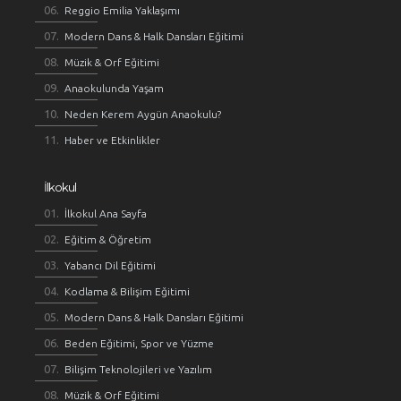
Reggio Emilia Yaklaşımı
Modern Dans & Halk Dansları Eğitimi
Müzik & Orf Eğitimi
Anaokulunda Yaşam
Neden Kerem Aygün Anaokulu?
Haber ve Etkinlikler
İlkokul
İlkokul Ana Sayfa
Eğitim & Öğretim
Yabancı Dil Eğitimi
Kodlama & Bilişim Eğitimi
Modern Dans & Halk Dansları Eğitimi
Beden Eğitimi, Spor ve Yüzme
Bilişim Teknolojileri ve Yazılım
Müzik & Orf Eğitimi