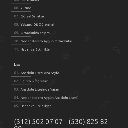
Yüzme
Görsel Sanatlar
Yabancı Dil Öğrenimi
Ortaokulda Yaşam
Neden Kerem Aygün Ortaokulu?
Haber ve Etkinlikler
Lise
Anadolu Lisesi Ana Sayfa
Eğitim & Öğretim
Anadolu Lisesinde Yaşam
Neden Kerem Aygün Anadolu Lisesi?
Haber ve Etkinlikler
(312) 502 07 07
-
(530) 825 82