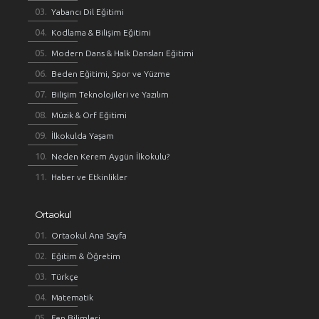
Yabancı Dil Eğitimi
Kodlama & Bilişim Eğitimi
Modern Dans & Halk Dansları Eğitimi
Beden Eğitimi, Spor ve Yüzme
Bilişim Teknolojileri ve Yazılım
Müzik & Orf Eğitimi
İlkokulda Yaşam
Neden Kerem Aygün İlkokulu?
Haber ve Etkinlikler
Ortaokul
Ortaokul Ana Sayfa
Eğitim & Öğretim
Türkçe
Matematik
Fen Bilimleri