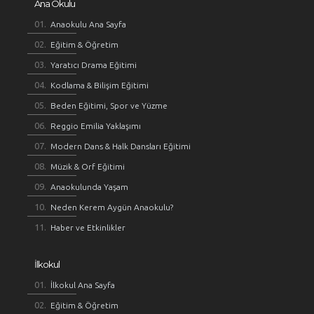
Ana Okulu
Anaokulu Ana Sayfa
Eğitim & Öğretim
Yaratıcı Drama Eğitimi
Kodlama & Bilişim Eğitimi
Beden Eğitimi, Spor ve Yüzme
Reggio Emilia Yaklaşımı
Modern Dans & Halk Dansları Eğitimi
Müzik & Orf Eğitimi
Anaokulunda Yaşam
Neden Kerem Aygün Anaokulu?
Haber ve Etkinlikler
İlkokul
İlkokul Ana Sayfa
Eğitim & Öğretim