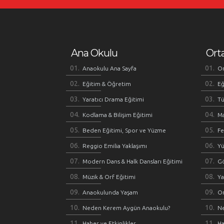
Ana Okulu
Ort
Anaokulu Ana Sayfa
Or
Eğitim & Öğretim
Eğ
Yaratıcı Drama Eğitimi
Tü
Kodlama & Bilişim Eğitimi
M
Beden Eğitimi, Spor ve Yüzme
Fe
Reggio Emilia Yaklaşımı
Y
Modern Dans & Halk Dansları Eğitimi
Gö
Müzik & Orf Eğitimi
Ya
Anaokulunda Yaşam
O
Neden Kerem Aygün Anaokulu?
N
Haber ve Etkinlikler
Ha