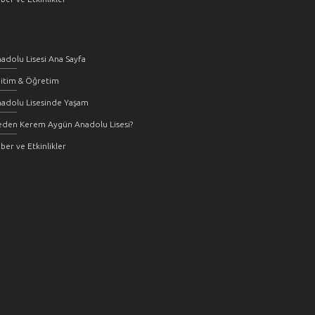
adolu Lisesi Ana Sayfa
itim & Öğretim
adolu Lisesinde Yaşam
den Kerem Aygün Anadolu Lisesi?
ber ve Etkinlikler