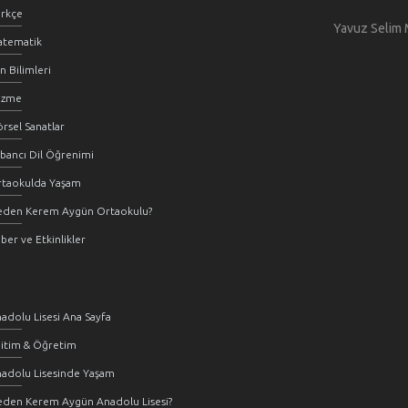
rkçe
Yavuz Selim 
atematik
n Bilimleri
üzme
rsel Sanatlar
bancı Dil Öğrenimi
rtaokulda Yaşam
eden Kerem Aygün Ortaokulu?
ber ve Etkinlikler
adolu Lisesi Ana Sayfa
itim & Öğretim
adolu Lisesinde Yaşam
den Kerem Aygün Anadolu Lisesi?