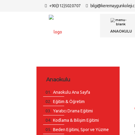
+90(312)5020707
bilgi@keremaygunkoleji.
ANAO
Anaokulu
Anaokulu Ana Sayfa
Eğitim & Öğretim
Yaratıcı Drama Eğitimi
Kodlama & Bilişim Eğitimi
Beden Eğitimi, Spor ve Yüzme