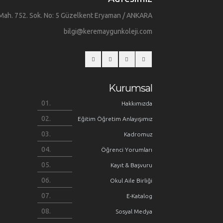
Mah. 752. Sok. No: 5 Güzelkent Eryaman / ANKARA
bilgi@keremaygunkoleji.com
Kurumsal
Hakkımızda
Eğitim Öğretim Anlayışımız
Kadromuz
Öğrenci Yorumları
Kayıt & Başvuru
Okul Aile Birliği
E-Katalog
Sosyal Medya