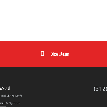
Bize Ulaşın
aokul
(312
taokul Ana Sayfa
itim & Öğretim