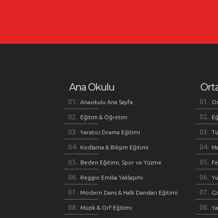
Ana Okulu
Ort
Anaokulu Ana Sayfa
Or
Eğitim & Öğretim
Eğ
Yaratıcı Drama Eğitimi
Tü
Kodlama & Bilişim Eğitimi
M
Beden Eğitimi, Spor ve Yüzme
Fe
Reggio Emilia Yaklaşımı
Y
Modern Dans & Halk Dansları Eğitimi
Gö
Müzik & Orf Eğitimi
Ya