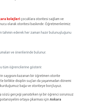
ara kolejleri
çocuklara otoritesi sağlam ve
sonucu olarak otoritesi baskındır. Öğretmenlerimiz:
ceden tahmin ederek her zaman hazır bulunuşluğunu
umaları ve önerilerinde bulunur.
u tüm öğrencilerine gösterir.
rin saygısını kazanan bir öğretmen otorite
e birlikte disiplin suçları da yaşanmadan dönemi
le kurduğumuz bağa ve otoriteye borçluyuz.
ı sözü gerçeği yansıtırken iyi bir öğrenci sorunsuz
 potansiyelini ortaya çıkarması için
Ankara