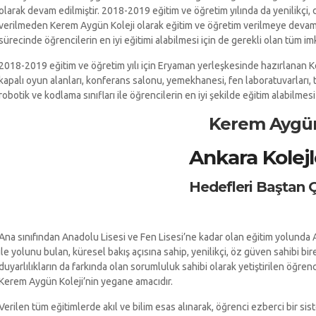
olarak devam edilmiştir. 2018-2019 eğitim ve öğretim yılında da yenilikçi, di
verilmeden Kerem Aygün Koleji olarak eğitim ve öğretim verilmeye devam e
sürecinde öğrencilerin en iyi eğitimi alabilmesi için de gerekli olan tüm im
2018-2019 eğitim ve öğretim yılı için Eryaman yerleşkesinde hazırlanan 
kapalı oyun alanları, konferans salonu, yemekhanesi, fen laboratuvarları, t
robotik ve kodlama sınıfları ile öğrencilerin en iyi şekilde eğitim alabilmesi 
Kerem Aygü
Ankara Kolejl
Hedefleri Baştan Ç
Ana sınıfından Anadolu Lisesi ve Fen Lisesi’ne kadar olan eğitim yolunda At
ile yolunu bulan, küresel bakış açısına sahip, yenilikçi, öz güven sahibi b
duyarlılıkların da farkında olan sorumluluk sahibi olarak yetiştirilen öğrenc
Kerem Aygün Koleji’nin yegane amacıdır.
Verilen tüm eğitimlerde akıl ve bilim esas alınarak, öğrenci ezberci bir sis