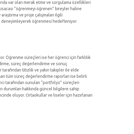
larında var olan merak etme ve sorgulama özellikleri
 kısacası “öğrenmeyi öğrenen” bireyler haline
araştırma ve proje çalışmaları ilgili
 ve deneyimleyerek öğrenmesi hedefleniyor.
r. Öğrenme süreçleri ise her öğrenci için farklılık
endirme, süreç değerlendirme ve sonuç
rafından titizlik ve yakın takipler ile elde
anan tüm süreç değerlendirme raporları ise belirli
enci tarafından sunulan “portfolyo” süreçleri
nin durumları hakkında güncel bilgilere sahip
cinde oluyor. Ortaokullar ve liseler için hazırlanan