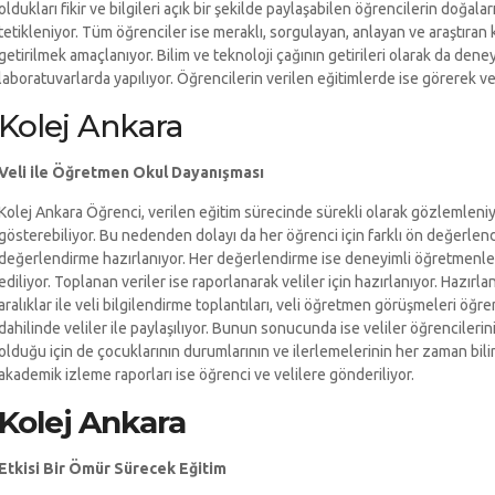
oldukları fikir ve bilgileri açık bir şekilde paylaşabilen öğrencilerin doğa
tetikleniyor. Tüm öğrenciler ise meraklı, sorgulayan, anlayan ve araştıran
getirilmek amaçlanıyor. Bilim ve teknoloji çağının getirileri olarak da deney 
laboratuvarlarda yapılıyor. Öğrencilerin verilen eğitimlerde ise görerek
Kolej Ankara
Veli ile Öğretmen Okul Dayanışması
Kolej Ankara Öğrenci, verilen eğitim sürecinde sürekli olarak gözlemleniyo
gösterebiliyor. Bu nedenden dolayı da her öğrenci için farklı ön değerl
değerlendirme hazırlanıyor. Her değerlendirme ise deneyimli öğretmenler ta
ediliyor. Toplanan veriler ise raporlanarak veliler için hazırlanıyor. Hazırl
aralıklar ile veli bilgilendirme toplantıları, veli öğretmen görüşmeleri öğr
dahilinde veliler ile paylaşılıyor. Bunun sonucunda ise veliler öğrencileri
olduğu için de çocuklarının durumlarının ve ilerlemelerinin her zaman bilin
akademik izleme raporları ise öğrenci ve velilere gönderiliyor.
Kolej Ankara
Etkisi Bir Ömür Sürecek Eğitim