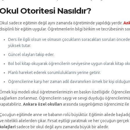
Okul Otoritesi Nasıldır?
Okul sadece eğitimin değil aynı zamanda öğretiminde yapıldığı yerdir.
Ank
disiplinli bir eğitim uygular. Öğretmenlerin bilgi birikim ve tecrübesinin 
Ders ile ilgili olsun ve olmasın çocukların soracakları soruları ön
yüksek tutar.
Güncel olayları takip eder.
Bol bol kitap okuyarak öğrencilerin seviyesine uygun olarak kitap ok
Planlı hareket ederek sorumluluklarını yerine getirir.
Öğrencilerine karşı her zaman adil davranırken örnek bir kişi olduğun
Örnek kişi modeli okul öğretmenlerimizin en baskın özelliğidir. Öğrencile
sağlarken zorlanmaz. Öğrencilerin saygı ve sevgi duyduğu öğrencilerimizl
kapatabiliriz.
Ankara özel okulları
arasında saygınlığımızı öğrencimiz i
Çocuğun eğitimde anne ve babanın rolü büyüktür. Eğitimin ailede başladığ
ve nitelikli ailelerden çıkar. Fırsat eşitliği yaratmak ve her çocuğun gerçek
kolejleri
sadece bir okul değil aynı zamanda büyük bir ailedir.