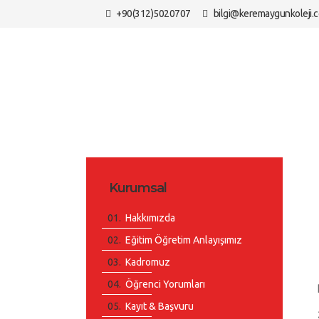
+90(312)5020707
bilgi@keremaygunkoleji.
Kurumsal
Hakkımızda
Eğitim Öğretim Anlayışımız
Kadromuz
Öğrenci Yorumları
Kayıt & Başvuru