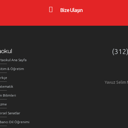
Bize Ulaşın
aokul
(312
taokul Ana Sayfa
itim & Öğretim
rkçe
Yavuz Selim 
atematik
n Bilimleri
üzme
rsel Sanatlar
bancı Dil Öğrenimi