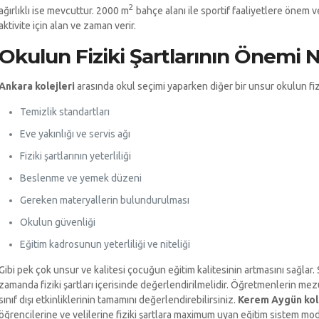
2
ağırlıklı ise mevcuttur. 2000 m
bahçe alanı ile sportif faaliyetlere önem ve
aktivite için alan ve zaman verir.
Okulun Fiziki Şartlarının Önemi 
Ankara kolejleri
arasında okul seçimi yaparken diğer bir unsur okulun fiziki
Temizlik standartları
Eve yakınlığı ve servis ağı
Fiziki şartlarının yeterliliği
Beslenme ve yemek düzeni
Gereken materyallerin bulundurulması
Okulun güvenliği
Eğitim kadrosunun yeterliliği ve niteliği
Gibi pek çok unsur ve kalitesi çocuğun eğitim kalitesinin artmasını sağlar. 
zamanda fiziki şartları içerisinde değerlendirilmelidir. Öğretmenlerin mez
sınıf dışı etkinliklerinin tamamını değerlendirebilirsiniz.
Kerem Aygün kol
öğrencilerine ve velilerine fiziki şartlara maximum uyan eğitim sistem mod