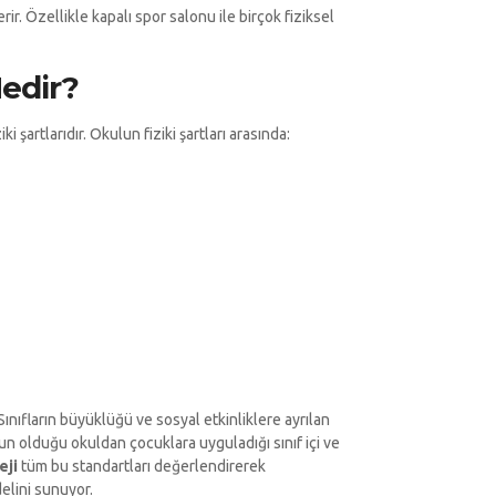
rir. Özellikle kapalı spor salonu ile birçok fiziksel
Nedir?
 şartlarıdır. Okulun fiziki şartları arasında:
Sınıfların büyüklüğü ve sosyal etkinliklere ayrılan
un olduğu okuldan çocuklara uyguladığı sınıf içi ve
eji
tüm bu standartları değerlendirerek
elini sunuyor.