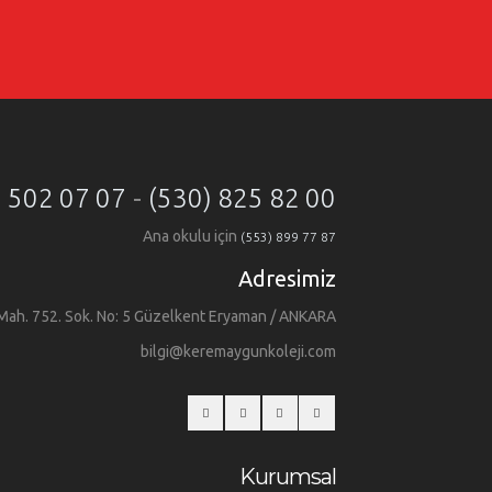
) 502 07 07
-
(530) 825 82 00
Ana okulu için
(553) 899 77 87
Adresimiz
Mah. 752. Sok. No: 5 Güzelkent Eryaman / ANKARA
bilgi@keremaygunkoleji.com
Kurumsal