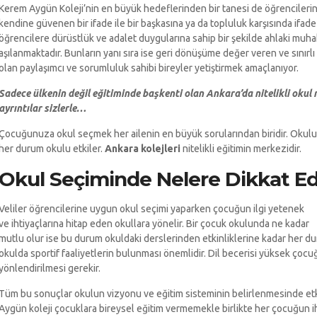
Kerem Aygün Koleji’nin en büyük hedeflerinden bir tanesi de öğrencilerin 
kendine güvenen bir ifade ile bir başkasına ya da topluluk karşısında ifad
öğrencilere dürüstlük ve adalet duygularına sahip bir şekilde ahlaki muhak
aşılanmaktadır. Bunların yanı sıra ise geri dönüşüme değer veren ve sınırlı
olan paylaşımcı ve sorumluluk sahibi bireyler yetiştirmek amaçlanıyor.
Sadece ülkenin değil eğitiminde başkenti olan Ankara’da nitelikli oku
ayrıntılar sizlerle…
Çocuğunuza okul seçmek her ailenin en büyük sorularından biridir. Okulun
her durum okulu etkiler.
Ankara kolejleri
nitelikli eğitimin merkezidir.
Okul Seçiminde Nelere Dikkat Ed
Veliler öğrencilerine uygun okul seçimi yaparken çocuğun ilgi yetenek
ve ihtiyaçlarına hitap eden okullara yönelir. Bir çocuk okulunda ne kadar
mutlu olur ise bu durum okuldaki derslerinden etkinliklerine kadar her du
okulda sportif faaliyetlerin bulunması önemlidir. Dil becerisi yüksek çocuğu
yönlendirilmesi gerekir.
Tüm bu sonuçlar okulun vizyonu ve eğitim sisteminin belirlenmesinde etki
Aygün koleji çocuklara bireysel eğitim vermemekle birlikte her çocuğun iht