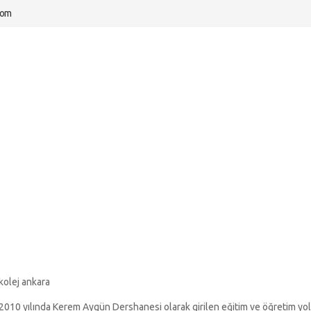
com
kolej ankara
2010 yılında Kerem Aygün Dershanesi olarak girilen eğitim ve öğretim yo