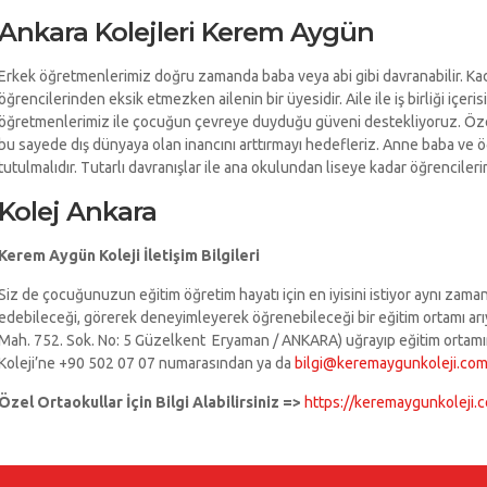
Ankara Kolejleri Kerem Aygün
Erkek öğretmenlerimiz doğru zamanda baba veya abi gibi davranabilir. Kad
öğrencilerinden eksik etmezken ailenin bir üyesidir. Aile ile iş birliği iç
öğretmenlerimiz ile çocuğun çevreye duyduğu güveni destekliyoruz. Özel
bu sayede dış dünyaya olan inancını arttırmayı hedefleriz. Anne baba ve ö
tutulmalıdır. Tutarlı davranışlar ile ana okulundan liseye kadar öğrenciler
Kolej Ankara
Kerem Aygün Koleji İletişim Bilgileri
Siz de çocuğunuzun eğitim öğretim hayatı için en iyisini istiyor aynı zaman
edebileceği, görerek deneyimleyerek öğrenebileceği bir eğitim ortamı ar
Mah. 752. Sok. No: 5 Güzelkent Eryaman / ANKARA) uğrayıp eğitim ortamı
Koleji’ne +90 502 07 07 numarasından ya da
bilgi@keremaygunkoleji.co
Özel Ortaokullar İçin Bilgi Alabilirsiniz =>
https://keremaygunkoleji.