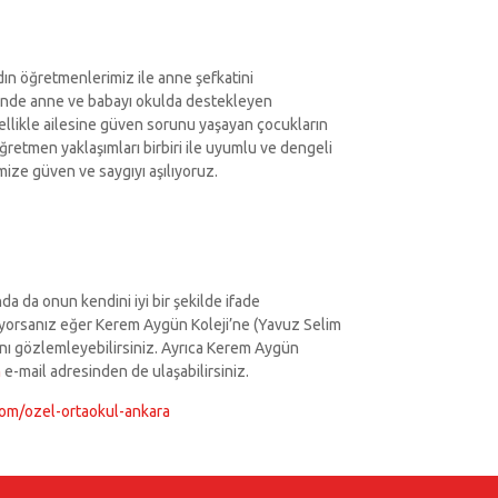
ın öğretmenlerimiz ile anne şefkatini
erisinde anne ve babayı okulda destekleyen
likle ailesine güven sorunu yaşayan çocukların
ğretmen yaklaşımları birbiri ile uyumlu ve dengeli
imize güven ve saygıyı aşılıyoruz.
da da onun kendini iyi bir şekilde ifade
ıyorsanız eğer Kerem Aygün Koleji’ne (Yavuz Selim
nı gözlemleyebilirsiniz. Ayrıca Kerem Aygün
m
e-mail adresinden de ulaşabilirsiniz.
com/ozel-ortaokul-ankara