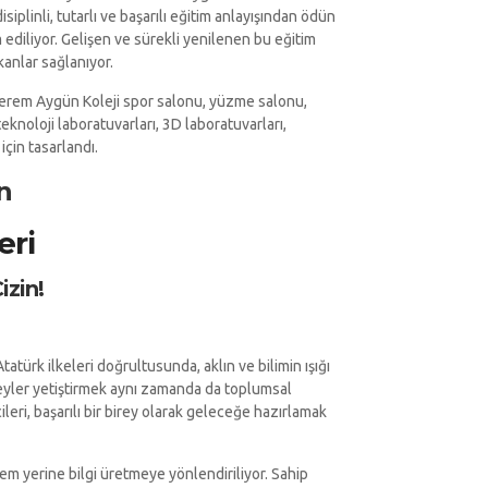
siplinli, tutarlı ve başarılı eğitim anlayışından ödün
diliyor. Gelişen ve sürekli yenilenen bu eğitim
kanlar sağlanıyor.
Kerem Aygün Koleji spor salonu, yüzme salonu,
eknoloji laboratuvarları, 3D laboratuvarları,
için tasarlandı.
n
eri
izin!
atürk ilkeleri doğrultusunda, aklın ve bilimin ışığı
ireyler yetiştirmek aynı zamanda da toplumsal
ileri, başarılı bir birey olarak geleceğe hazırlamak
tem yerine bilgi üretmeye yönlendiriliyor. Sahip