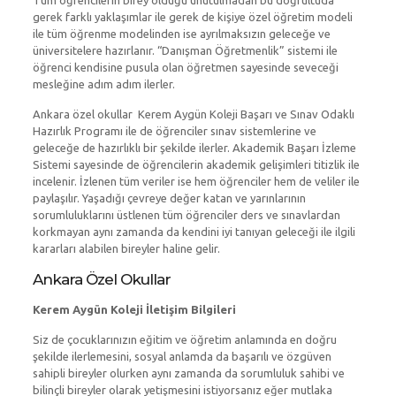
Tüm öğrencilerin birey olduğu unutulmadan bu doğrultuda
gerek farklı yaklaşımlar ile gerek de kişiye özel öğretim modeli
ile tüm öğrenme modelinden ise ayrılmaksızın geleceğe ve
üniversitelere hazırlanır. “Danışman Öğretmenlik” sistemi ile
öğrenci kendisine pusula olan öğretmen sayesinde seveceği
mesleğine adım adım ilerler.
Ankara özel okullar
Kerem Aygün Koleji Başarı ve Sınav Odaklı
Hazırlık Programı ile de öğrenciler sınav sistemlerine ve
geleceğe de hazırlıklı bir şekilde ilerler. Akademik Başarı İzleme
Sistemi sayesinde de öğrencilerin akademik gelişimleri titizlik ile
incelenir. İzlenen tüm veriler ise hem öğrenciler hem de veliler ile
paylaşılır. Yaşadığı çevreye değer katan ve yarınlarının
sorumluluklarını üstlenen tüm öğrenciler ders ve sınavlardan
korkmayan aynı zamanda da kendini iyi tanıyan geleceği ile ilgili
kararları alabilen bireyler haline gelir.
Ankara Özel Okullar
Kerem Aygün Koleji İletişim Bilgileri
Siz de çocuklarınızın eğitim ve öğretim anlamında en doğru
şekilde ilerlemesini, sosyal anlamda da başarılı ve özgüven
sahipli bireyler olurken aynı zamanda da sorumluluk sahibi ve
bilinçli bireyler olarak yetişmesini istiyorsanız eğer mutlaka