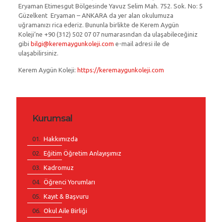
Eryaman Etimesgut Bölgesinde Yavuz Selim Mah. 752. Sok. No: 5
Güzelkent Eryaman – ANKARA da yer alan okulumuza
uğramanızı rica ederiz. Bununla birlikte de Kerem Aygün
Koleji’ne +90 (312) 502 07 07 numarasından da ulaşabileceğiniz
gibi
bilgi@keremaygunkoleji.com
e-mail adresi ile de
ulaşabilirsiniz.
Kerem Aygün Koleji:
https://keremaygunkoleji.com
Kurumsal
Hakkımızda
Eğitim Öğretim Anlayışımız
Kadromuz
Öğrenci Yorumları
Kayıt & Başvuru
Okul Aile Birliği