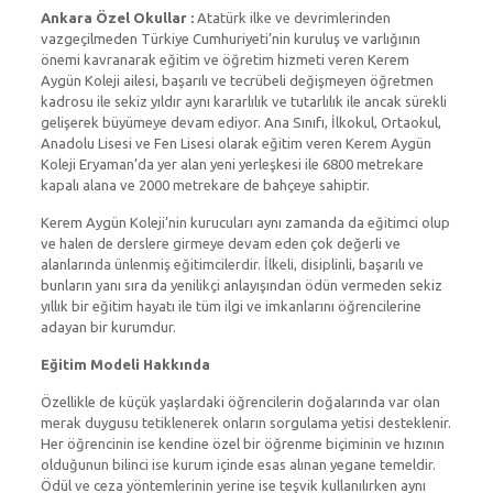
Ankara Özel Okullar :
Atatürk ilke ve devrimlerinden
vazgeçilmeden Türkiye Cumhuriyeti’nin kuruluş ve varlığının
önemi kavranarak eğitim ve öğretim hizmeti veren Kerem
Aygün Koleji ailesi, başarılı ve tecrübeli değişmeyen öğretmen
kadrosu ile sekiz yıldır aynı kararlılık ve tutarlılık ile ancak sürekli
gelişerek büyümeye devam ediyor. Ana Sınıfı, İlkokul, Ortaokul,
Anadolu Lisesi ve Fen Lisesi olarak eğitim veren Kerem Aygün
Koleji Eryaman’da yer alan yeni yerleşkesi ile 6800 metrekare
kapalı alana ve 2000 metrekare de bahçeye sahiptir.
Kerem Aygün Koleji’nin kurucuları aynı zamanda da eğitimci olup
ve halen de derslere girmeye devam eden çok değerli ve
alanlarında ünlenmiş eğitimcilerdir. İlkeli, disiplinli, başarılı ve
bunların yanı sıra da yenilikçi anlayışından ödün vermeden sekiz
yıllık bir eğitim hayatı ile tüm ilgi ve imkanlarını öğrencilerine
adayan bir kurumdur.
Eğitim Modeli Hakkında
Özellikle de küçük yaşlardaki öğrencilerin doğalarında var olan
merak duygusu tetiklenerek onların sorgulama yetisi desteklenir.
Her öğrencinin ise kendine özel bir öğrenme biçiminin ve hızının
olduğunun bilinci ise kurum içinde esas alınan yegane temeldir.
Ödül ve ceza yöntemlerinin yerine ise teşvik kullanılırken aynı