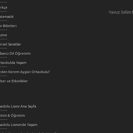
rkçe
Yavuz Selim 
atematik
n Bilimleri
üzme
rsel Sanatlar
bancı Dil Öğrenimi
rtaokulda Yaşam
eden Kerem Aygün Ortaokulu?
ber ve Etkinlikler
adolu Lisesi Ana Sayfa
itim & Öğretim
adolu Lisesinde Yaşam