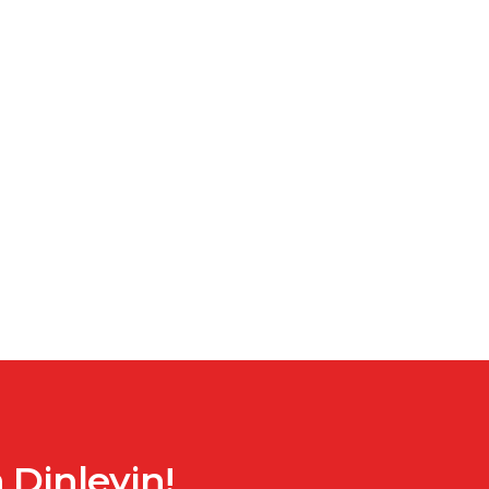
 Dinleyin!