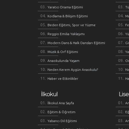
Yaratıcı Drama Eğitimi
Tü
Kodlama & Bilişim Eğitimi
M
Beden Eğitimi, Spor ve Yüzme
Fe
Reggio Emilia Yaklaşımı
Y
Modern Dans & Halk Dansları Eğitimi
Gö
Müzik & Orf Eğitimi
Ya
Anaokulunda Yaşam
O
Neden Kerem Aygün Anaokulu?
N
Haber ve Etkinlikler
Ha
İlkokul
Lise
İlkokul Ana Sayfa
An
Eğitim & Öğretim
Eğ
Yabancı Dil Eğitimi
An