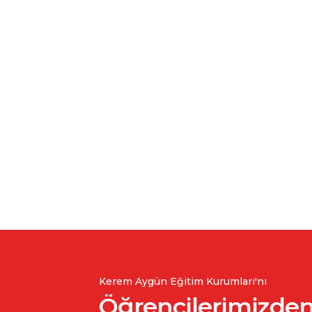
Kerem Aygün Eğitim Kurumları'nı
Öğrencilerimizden